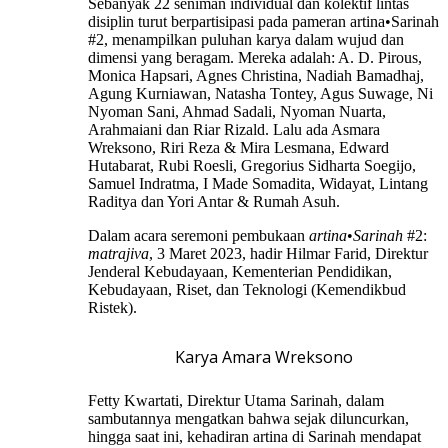
Sebanyak 22 seniman individual dan kolektif lintas
disiplin turut berpartisipasi pada pameran artina•Sarinah
#2, menampilkan puluhan karya dalam wujud dan
dimensi yang beragam. Mereka adalah: A. D. Pirous,
Monica Hapsari, Agnes Christina, Nadiah Bamadhaj,
Agung Kurniawan, Natasha Tontey, Agus Suwage, Ni
Nyoman Sani, Ahmad Sadali, Nyoman Nuarta,
Arahmaiani dan Riar Rizald. Lalu ada Asmara
Wreksono, Riri Reza & Mira Lesmana, Edward
Hutabarat, Rubi Roesli, Gregorius Sidharta Soegijo,
Samuel Indratma, I Made Somadita, Widayat, Lintang
Raditya dan Yori Antar & Rumah Asuh.
Dalam acara seremoni pembukaan
artina
•
Sarinah
#2:
matrajiva
, 3 Maret 2023, hadir Hilmar Farid, Direktur
Jenderal Kebudayaan, Kementerian Pendidikan,
Kebudayaan, Riset, dan Teknologi (Kemendikbud
Ristek).
Karya Amara Wreksono
Fetty Kwartati, Direktur Utama Sarinah, dalam
sambutannya mengatkan bahwa sejak diluncurkan,
hingga saat ini, kehadiran artina di Sarinah mendapat