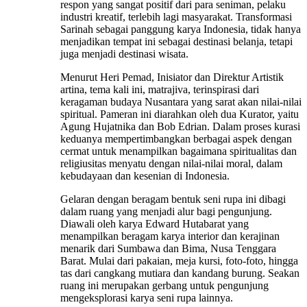
respon yang sangat positif dari para seniman, pelaku
industri kreatif, terlebih lagi masyarakat. Transformasi
Sarinah sebagai panggung karya Indonesia, tidak hanya
menjadikan tempat ini sebagai destinasi belanja, tetapi
juga menjadi destinasi wisata.
Menurut Heri Pemad, Inisiator dan Direktur Artistik
artina, tema kali ini, matrajiva, terinspirasi dari
keragaman budaya Nusantara yang sarat akan nilai-nilai
spiritual. Pameran ini diarahkan oleh dua Kurator, yaitu
Agung Hujatnika dan Bob Edrian. Dalam proses kurasi
keduanya mempertimbangkan berbagai aspek dengan
cermat untuk menampilkan bagaimana spiritualitas dan
religiusitas menyatu dengan nilai-nilai moral, dalam
kebudayaan dan kesenian di Indonesia.
Gelaran dengan beragam bentuk seni rupa ini dibagi
dalam ruang yang menjadi alur bagi pengunjung.
Diawali oleh karya Edward Hutabarat yang
menampilkan beragam karya interior dan kerajinan
menarik dari Sumbawa dan Bima, Nusa Tenggara
Barat. Mulai dari pakaian, meja kursi, foto-foto, hingga
tas dari cangkang mutiara dan kandang burung. Seakan
ruang ini merupakan gerbang untuk pengunjung
mengeksplorasi karya seni rupa lainnya.