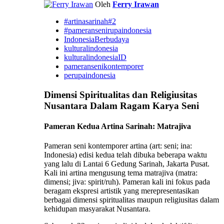
Oleh
Ferry Irawan
#artinasarinah#2
#pameransenirupaindonesia
IndonesiaBerbudaya
kulturalindonesia
kulturalindonesiaID
pameransenikontemporer
perupaindonesia
Dimensi Spiritualitas dan Religiusitas
Nusantara Dalam Ragam Karya Seni
Pameran Kedua Artina Sarinah: Matrajiva
Pameran seni kontemporer artina (art: seni; ina:
Indonesia) edisi kedua telah dibuka beberapa waktu
yang lalu di Lantai 6 Gedung Sarinah, Jakarta Pusat.
Kali ini artina mengusung tema matrajiva (matra:
dimensi; jiva: spirit/ruh). Pameran kali ini fokus pada
beragam ekspresi artistik yang merepresentasikan
berbagai dimensi spiritualitas maupun religiusitas dalam
kehidupan masyarakat Nusantara.