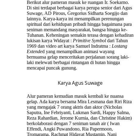
Berikut alur pameran masuk ke ruangan Ir. Soekarno.
Di sini terdapat berbagai karya perupa senior dari Agus
Suwage, AD Pirous, Gregorius Sidharta Soegijo dan
lainnya. Karya-karya ini menampilkan perenungan
spiritual dari kehidupan pribadi hingga bagaimana para
seniman memandang masyarakat, bangsa hingga ke-
Tuhanan. Keheningan semakin terasa dengan kehadiran
lukisan karya Widayat :
Primitive Symbol
dari Tahun
1969 dan video art karya Samuel Indratma :
Lostang
Extende
d yang menampilkan animasi wayang
bernuansa gelap menceritakan perjalanan sorang laki-
laki melewati berbagai rintangan di hutan hingga
mencapai puncak gunung.
Karya Agus Suwage
Alur pameran kemudian masuk kembali ke nuansa
gelap. Ada karya bersama Mira Lesmana dan Riri Riza
yang mengajak 7 orang aktris dan aktor (Nicholas
Saputra, Ine Febriyanti, Lukman Sardi, Happy Salma,
Reza Rahardian, Jerome Kurnia, dan Christine Hakim)
berkolaborasi dengan 7 seniman tanah air ( Iwan
Effendi, Angki Puwandono, Ria Papermoon,
Tromarama, Rachmat Hidayat Mustamin, Nani