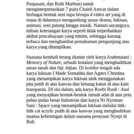
Puspasari, dan Ruth Marbun) untuk
menginterpretasikan 7 puisi Chairil Anwar dalam
berbagai bentuk seni rupa berupa 4 video art yang di
mana di dalamnya mengandung unsur drama, lukisan,
animasi, seni patung hingga musik. Namun sayangnya,
tulisan keterangan karya seperti tidak terperhatikan
akibat pencahayaan yang minim, sehingga kurang
terbaca dan menghambat pemahaman pengunjung atas
karya yang ditampilkan.
Suasana kembali terang diantar oleh karya Arahmaiani :
Memory of Nature
, sebuah instalasi yang menghadirkan
unsur tanah dan biji -bijian. Di koridor tengah ada
karya lukisan I Made Somadita dan Agnes Christina
yang menampikan karya lukisan unik menggunakan
pita putih di atas kanvas dan benang katun di atas kain
transparan. Di sisi dalam, ada karya Roebi Rusli :
Asal
yang menyajikan bentuk-bentuk rumah adat di atas peta
pulau-pulau besar Indonesia dan karya Ni Nyoman
Sani : Space yang menampilkan lukisan melalui titik-
titik cat acrylic putih di atas kanvas yang menghadirkan
nuansa keheningan dalam suasana perayaan Nyepi di
Bali.