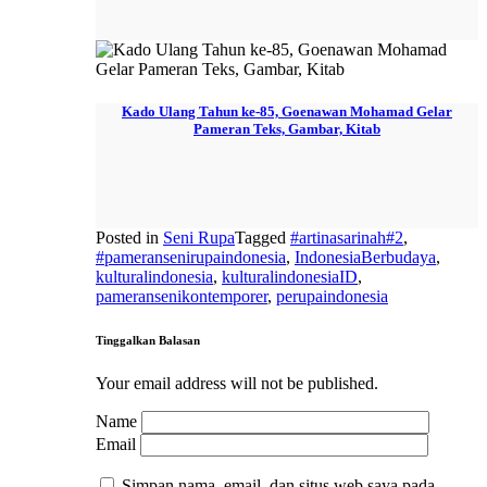
Kado Ulang Tahun ke-85, Goenawan Mohamad Gelar
Pameran Teks, Gambar, Kitab
Posted in
Seni Rupa
Tagged
#artinasarinah#2
,
#pameransenirupaindonesia
,
IndonesiaBerbudaya
,
kulturalindonesia
,
kulturalindonesiaID
,
pameransenikontemporer
,
perupaindonesia
Tinggalkan Balasan
Your email address will not be published.
Name
Email
Simpan nama, email, dan situs web saya pada