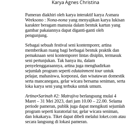
Karya Agnes Christina
Pameran diakhiri oleh karya interaktif karya Asmara
Wreksono :
Nona-nona
yang menyajikan karya lukisan
karakter beragam manusia dalam bentuk kartun yang
gambar pakaiannya dapat diganti-ganti oleh
pengunjung.
Sebagai sebuah festival seni kontemporer, artina
memberikan ruang bagi berbagai bentuk praktik dan
pemaknaan seni kontemporer lintas disiplin, termasuk
seni pertunjukan. Tak hanya itu, dalam
penyelenggaraannya, artina juga menghadirkan
sejumlah program seperti
edutainment tour
untuk
pelajar, mahasiswa, korporasi, dan wisatawan domestik
serta mancanegara, gelar wicara bersama seniman, serta
loka karya seni yang terbuka untuk umum.
Artina•Sarinah #2: Matrajiva
berlangsung mulai 4
Maret – 31 Mei 2023, dari jam 10.00 – 22.00. Selama
periode pameran, publik juga dapat mengikuti sejumlah
program seperti kuratorial tur, gelar wicara seniman,
dan lokakarya. Tiket dapat dibeli melalui loket.com atau
secara langsung di lokasi pameran.