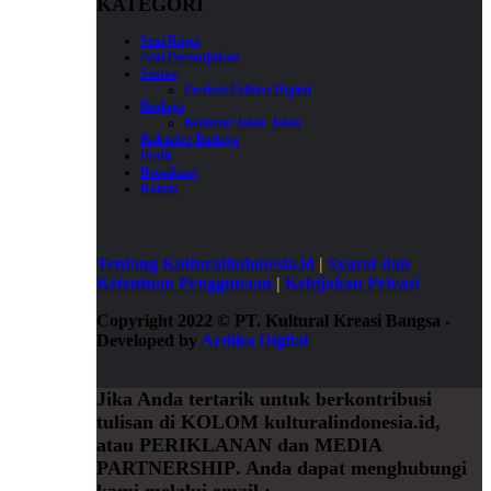
KATEGORI
Seni Rupa
Seni Pertunjukan
Sastra
Festival Folklor Digital
Budaya
Kultural Jalan-Jalan
Kalender Budaya
Profil
Broadcast
Kolom
Tentang Kulturalindonesia.id
|
Syarat dan
Ketentuan Penggunaan
|
Kebijakan Privasi
Copyright 2022
©
PT. Kultural Kreasi Bangsa -
Developed by
Ardika Digital
Jika Anda tertarik untuk berkontribusi
tulisan di
KOLOM
kulturalindonesia.id,
atau
PERIKLANAN
dan
MEDIA
PARTNERSHIP
. Anda dapat menghubungi