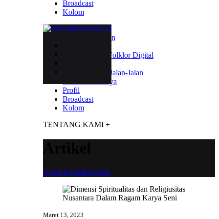
Broadcast
Kolom
Seni Rupa
Seni Pertunjukan
Sastra
Festival Folklor Digital
Budaya
Kultural Jalan-Jalan
Kalender Budaya
Profil
Broadcast
Kolom
TENTANG KAMI
+
Artikel
GESER KEBAWAH
Maret 13, 2023