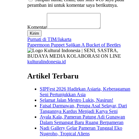
peramban ini untuk komentar saya berikutnya.
Komentar
Kirim
Navigasi
Purnati di TIM/Jakarta
Papermoon Puppet Sajikan A Bucket of Beetles
pos
kulturalindonesia.id
Artikel Terbaru
SIPFest 2026 Hadirkan Asiaria, Keberagaman
Seni Pertunjukkan Asia
Selamat Jalan Mestro Lukis, Nasirun!
Faisal Darmawan, Perupa Asal Selayar, Dari
Tangannya Kardus Menjadi Karya Seni
Ayala Kala, Pameran Patung Adi Gunawan
Dalam Semangat Baru Ruang Berpameran
Nadi Gallery Gelar Pameran Tunggal Eko
Nugroho, Tropical Aliens