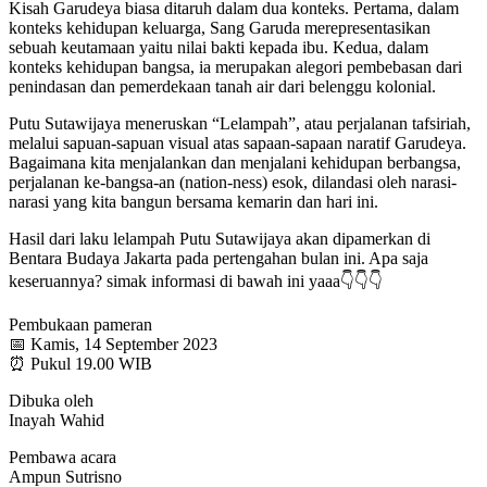
Kisah Garudeya biasa ditaruh dalam dua konteks. Pertama, dalam
konteks kehidupan keluarga, Sang Garuda merepresentasikan
sebuah keutamaan yaitu nilai bakti kepada ibu. Kedua, dalam
konteks kehidupan bangsa, ia merupakan alegori pembebasan dari
penindasan dan pemerdekaan tanah air dari belenggu kolonial.
Putu Sutawijaya meneruskan “Lelampah”, atau perjalanan tafsiriah,
melalui sapuan-sapuan visual atas sapaan-sapaan naratif Garudeya.
Bagaimana kita menjalankan dan menjalani kehidupan berbangsa,
perjalanan ke-bangsa-an (nation-ness) esok, dilandasi oleh narasi-
narasi yang kita bangun bersama kemarin dan hari ini.
Hasil dari laku lelampah Putu Sutawijaya akan dipamerkan di
Bentara Budaya Jakarta pada pertengahan bulan ini. Apa saja
keseruannya? simak informasi di bawah ini yaaa👇👇👇
Pembukaan pameran
📅 Kamis, 14 September 2023
⏰ Pukul 19.00 WIB
Dibuka oleh
Inayah Wahid
Pembawa acara
Ampun Sutrisno