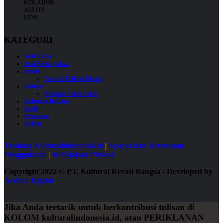
KATEGORI
Seni Rupa
Seni Pertunjukan
Sastra
Festival Folklor Digital
Budaya
Kultural Jalan-Jalan
Kalender Budaya
Profil
Broadcast
Kolom
Tentang Kulturalindonesia.id
|
Syarat dan Ketentuan
Penggunaan
|
Kebijakan Privasi
Copyright 2022
©
PT. Kultural Kreasi Bangsa - Developed by
Ardika Digital
Jika Anda tertarik untuk berkontribusi tulisan di
KOLOM
kulturalindonesia.id, atau
PERIKLANAN