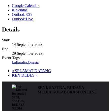
Google Calendar
iCalendar
Outlook 365
Outlook Live
Details
Start:
14 September 2023
End:
29 September 2023
Event Tags:
kulturalindonesia
«
SELAMAT DATANG
KEN DEDES
»
SENI, SASTRA, BUDAYA
MEDIA KOLABORASI ON LINE