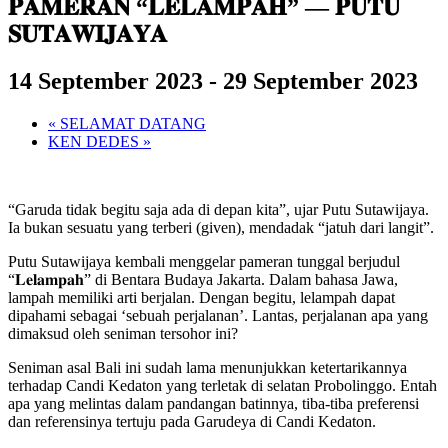
𝐏𝐀𝐌𝐄𝐑𝐀𝐍 “𝐋𝐄𝐋𝐀𝐌𝐏𝐀𝐇” — 𝐏𝐔𝐓𝐔
𝐒𝐔𝐓𝐀𝐖𝐈𝐉𝐀𝐘𝐀
14 September 2023
-
29 September 2023
«
SELAMAT DATANG
KEN DEDES
»
“Garuda tidak begitu saja ada di depan kita”, ujar Putu Sutawijaya.
Ia bukan sesuatu yang terberi (given), mendadak “jatuh dari langit”.
Putu Sutawijaya kembali menggelar pameran tunggal berjudul
“𝐋𝐞𝐥𝐚𝐦𝐩𝐚𝐡” di Bentara Budaya Jakarta. Dalam bahasa Jawa,
lampah memiliki arti berjalan. Dengan begitu, lelampah dapat
dipahami sebagai ‘sebuah perjalanan’. Lantas, perjalanan apa yang
dimaksud oleh seniman tersohor ini?
Seniman asal Bali ini sudah lama menunjukkan ketertarikannya
terhadap Candi Kedaton yang terletak di selatan Probolinggo. Entah
apa yang melintas dalam pandangan batinnya, tiba-tiba preferensi
dan referensinya tertuju pada Garudeya di Candi Kedaton.