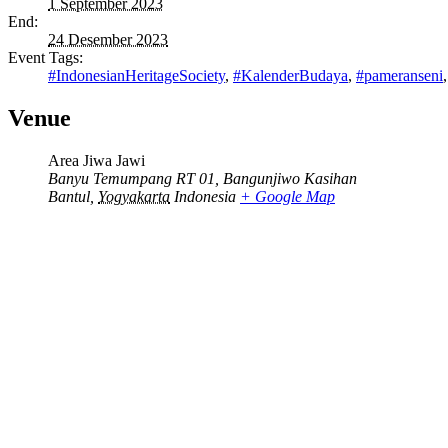
1 September 2023
End:
24 Desember 2023
Event Tags:
#IndonesianHeritageSociety
,
#KalenderBudaya
,
#pameranseni
Venue
Area Jiwa Jawi
Banyu Temumpang RT 01, Bangunjiwo Kasihan
Bantul
,
Yogyakarta
Indonesia
+ Google Map