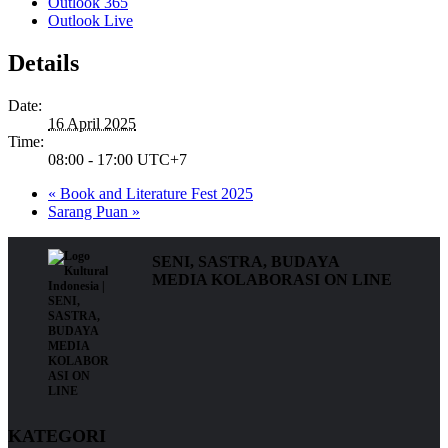
Outlook 365
Outlook Live
Details
Date:
16 April 2025
Time:
08:00 - 17:00
UTC+7
«
Book and Literature Fest 2025
Sarang Puan
»
SENI, SASTRA, BUDAYA
MEDIA KOLABORASI ON LINE
KATEGORI