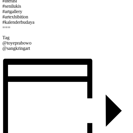
#literasi
#senilukis
#artgallery
#artexhibition
#kalenderbudaya
===
Tag
@toyeprabowo
@sangkringart