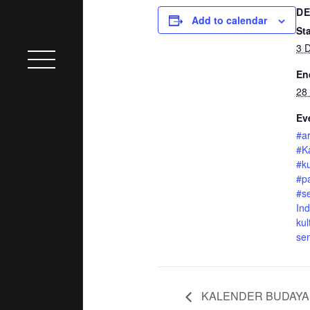
DE
Add to calendar
Sta
3 
En
28
Ev
#ar
#K
#ku
#p
#s
In
kul
sen
KALENDER BUDAYA