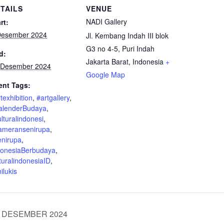
TAILS
VENUE
NADI Gallery
rt:
Desember 2024
Jl. Kembang Indah III blok
G3 no 4-5, Puri Indah
d:
Jakarta Barat
,
Indonesia
+
 Desember 2024
Google Map
ent Tags:
texhibition
,
#artgallery
,
alenderBudaya
,
lturalindonesi
,
ameransenirupa
,
enirupa
,
donesiaBerbudaya
,
turalindonesiaID
,
ilukis
 DESEMBER 2024