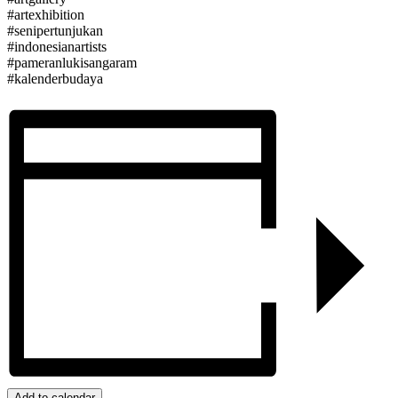
#artexhibition
#senipertunjukan
#indonesianartists
#pameranlukisangaram
#kalenderbudaya
Add to calendar