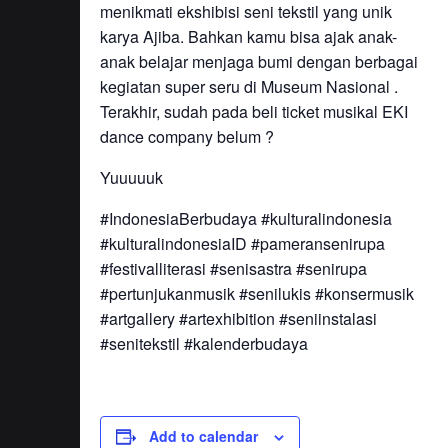
menikmati ekshibisi seni tekstil yang unik
karya Ajiba.
Bahkan kamu bisa ajak anak-
anak belajar menjaga bumi dengan berbagai
kegiatan super seru di Museum Nasional .
Terakhir, sudah pada beli ticket musikal EKI
dance company belum ?
Yuuuuuk
#IndonesiaBerbudaya
#kulturalindonesia
#kulturalindonesiaID
#pameransenirupa
#festivalliterasi
#senisastra
#senirupa
#pertunjukanmusik
#senilukis
#konsermusik
#artgallery
#artexhibition
#seniinstalasi
#senitekstil
#kalenderbudaya
Add to calendar