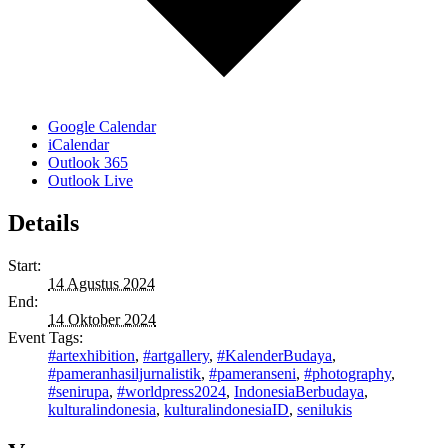
Google Calendar
iCalendar
Outlook 365
Outlook Live
Details
Start:
14 Agustus 2024
End:
14 Oktober 2024
Event Tags:
#artexhibition
,
#artgallery
,
#KalenderBudaya
,
#pameranhasiljurnalistik
,
#pameranseni
,
#photography
,
#senirupa
,
#worldpress2024
,
IndonesiaBerbudaya
,
kulturalindonesia
,
kulturalindonesiaID
,
senilukis