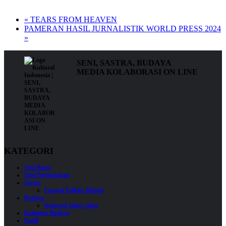
«
TEARS FROM HEAVEN
PAMERAN HASIL JURNALISTIK WORLD PRESS 2024
»
SENI, SASTRA, BUDAYA
MEDIA KOLABORASI ON LINE
KATEGORI
Seni Rupa
Seni Pertunjukan
Sastra
Festival Folklor Digital
Budaya
Kultural Jalan-Jalan
Kalender Budaya
Profil