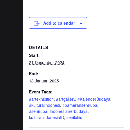
Add to calendar
DETAILS
Start:
21 Desember 2024
End:
18 Januari 2025
Event Tags:
#artexhibition
,
#artgallery
,
#KalenderBudaya
,
#kulturalindonesi
,
#pameransenirupa
,
#senirupa
,
IndonesiaBerbudaya
,
kulturalindonesiaID
,
senilukis