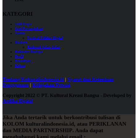
KATEGORI
Seni Rupa
Seni Pertunjukan
Sastra
Festival Folklor Digital
Budaya
Kultural Jalan-Jalan
Kalender Budaya
Profil
Broadcast
Kolom
Tentang Kulturalindonesia.id
|
Syarat dan Ketentuan
Penggunaan
|
Kebijakan Privasi
Copyright 2022
©
PT. Kultural Kreasi Bangsa - Developed by
Ardika Digital
Jika Anda tertarik untuk berkontribusi tulisan di
KOLOM
kulturalindonesia.id, atau
PERIKLANAN
dan
MEDIA PARTNERSHIP
. Anda dapat
menghubungi kami melalui email :