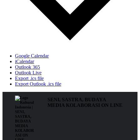
Google Calendar
iCalendar
Outlook 365
Outlook Live
Export .ics file
Export Outlook .ics file
SENI, SASTRA, BUDAYA
MEDIA KOLABORASI ON LINE