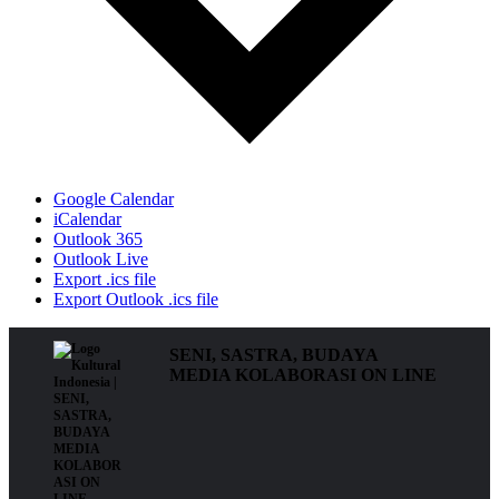
Google Calendar
iCalendar
Outlook 365
Outlook Live
Export .ics file
Export Outlook .ics file
SENI, SASTRA, BUDAYA
MEDIA KOLABORASI ON LINE