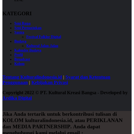
KATEGORI
Seni Rupa
Seni Pertunjukan
Sastra
Festival Folklor Digital
Budaya
Kultural Jalan-Jalan
Kalender Budaya
Profil
Broadcast
Kolom
Tentang Kulturalindonesia.id
|
Syarat dan Ketentuan
Penggunaan
|
Kebijakan Privasi
Copyright 2022
©
PT. Kultural Kreasi Bangsa - Developed by
Ardika Digital
Jika Anda tertarik untuk berkontribusi tulisan di
KOLOM
kulturalindonesia.id, atau
PERIKLANAN
dan
MEDIA PARTNERSHIP
. Anda dapat
menghubungi kami melalui email :