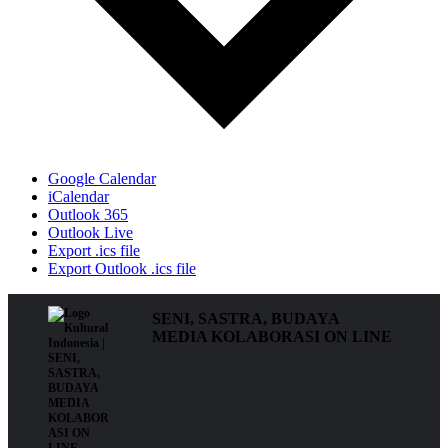
Google Calendar
iCalendar
Outlook 365
Outlook Live
Export .ics file
Export Outlook .ics file
SENI, SASTRA, BUDAYA
MEDIA KOLABORASI ON LINE