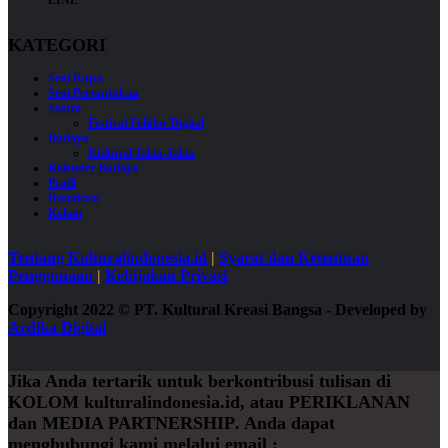
KATEGORI
Seni Rupa
Seni Pertunjukan
Sastra
Festival Folklor Digital
Budaya
Kultural Jalan-Jalan
Kalender Budaya
Profil
Broadcast
Kolom
Tentang Kulturalindonesia.id
|
Syarat dan Ketentuan
Penggunaan
|
Kebijakan Privasi
Copyright 2022
©
PT. Kultural Kreasi Bangsa - Developed by
Ardika Digital
Jika Anda tertarik untuk berkontribusi tulisan di
KOLOM
kulturalindonesia.id, atau
PERIKLANAN
dan
MEDIA PARTNERSHIP
. Anda dapat
menghubungi kami melalui email :