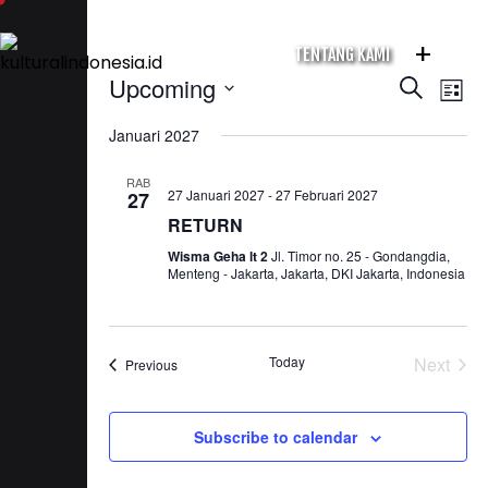
+
TENTANG KAMI
Event
Ev
Upcoming
Search
List
Vi
Select
Sear
Januari 2027
date.
Na
and
RAB
27 Januari 2027
-
27 Februari 2027
27
View
RETURN
Navig
Wisma Geha lt 2
Jl. Timor no. 25 - Gondangdia,
Menteng - Jakarta, Jakarta, DKI Jakarta, Indonesia
Today
Next
Events
Previous
Events
Subscribe to calendar