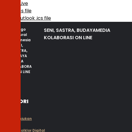
Outlook Live
Export .ics file
Export Outlook .ics file
SENI, SASTRA, BUDAYA
MEDIA
KOLABORASI ON LINE
KATEGORI
Seni Rupa
Seni Pertunjukan
Sastra
Festival Folklor Digital