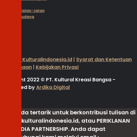
Budaya
Kultural Jalan-Jalan
Kalender Budaya
Profil
Broadcast
Kolom
Tentang Kulturalindonesia.id
|
Syarat dan Ketentuan
Penggunaan
|
Kebijakan Privasi
Copyright 2022
©
PT. Kultural Kreasi Bangsa -
Developed by
Ardika Digital
Jika Anda tertarik untuk berkontribusi tulisan di
KOLOM
kulturalindonesia.id, atau
PERIKLANAN
dan
MEDIA PARTNERSHIP
. Anda dapat