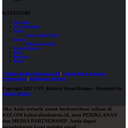
KATEGORI
Seni Rupa
Seni Pertunjukan
Sastra
Festival Folklor Digital
Budaya
Kultural Jalan-Jalan
Kalender Budaya
Profil
Broadcast
Kolom
Tentang Kulturalindonesia.id
|
Syarat dan Ketentuan
Penggunaan
|
Kebijakan Privasi
Copyright 2022
©
PT. Kultural Kreasi Bangsa - Developed by
Ardika Digital
Jika Anda tertarik untuk berkontribusi tulisan di
KOLOM
kulturalindonesia.id, atau
PERIKLANAN
dan
MEDIA PARTNERSHIP
. Anda dapat
menghubungi kami melalui email :