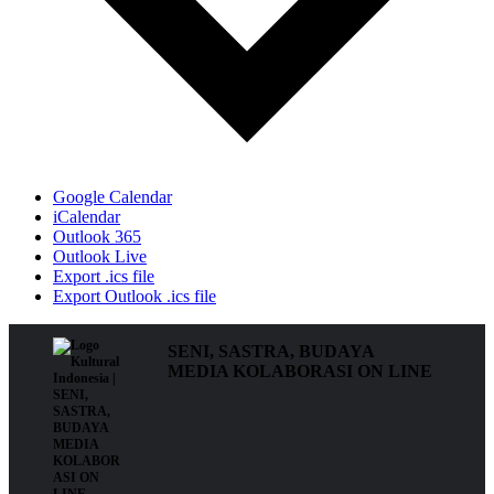
Google Calendar
iCalendar
Outlook 365
Outlook Live
Export .ics file
Export Outlook .ics file
SENI, SASTRA, BUDAYA
MEDIA KOLABORASI ON LINE