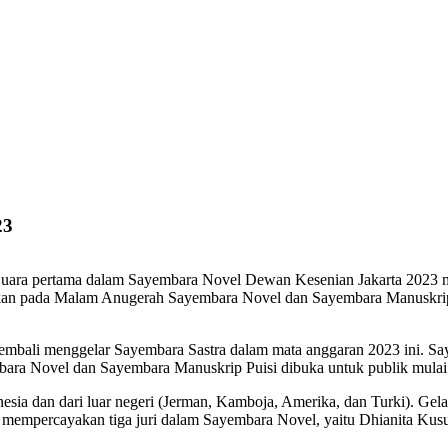
23
uara pertama dalam Sayembara Novel Dewan Kesenian Jakarta 2023 m
akan pada Malam Anugerah Sayembara Novel dan Sayembara Manuskrip P
embali menggelar Sayembara Sastra dalam mata anggaran 2023 ini. 
mbara Novel dan Sayembara Manuskrip Puisi dibuka untuk publik mulai 
sia dan dari luar negeri (Jerman, Kamboja, Amerika, dan Turki). Gela
 mempercayakan tiga juri dalam Sayembara Novel, yaitu Dhianita Kus