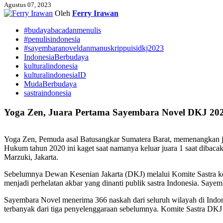
Agustus 07, 2023
Oleh
Ferry Irawan
#budayabacadanmenulis
#penulisindonesia
#sayembaranoveldanmanuskrippuisidkj2023
IndonesiaBerbudaya
kulturalindonesia
kulturalindonesiaID
MudaBerbudaya
sastraindonesia
Yoga Zen, Juara Pertama Sayembara Novel DKJ 20
Yoga Zen, Pemuda asal Batusangkar Sumatera Barat, memenangkan j
Hukum tahun 2020 ini kaget saat namanya keluar juara 1 saat dibac
Marzuki, Jakarta.
Sebelumnya Dewan Kesenian Jakarta (DKJ) melalui Komite Sastra k
menjadi perhelatan akbar yang dinanti publik sastra Indonesia. Saye
Sayembara Novel menerima 366 naskah dari seluruh wilayah di Indone
terbanyak dari tiga penyelenggaraan sebelumnya. Komite Sastra DKJ