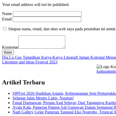
Your email address will not be published.
Name
Email
Simpan nama, email, dan situs web saya pada peramban ini untuk
Komentar
Kirim
Navigasi
Dia.Lo.Gue Tampilkan Karya-Karya Litografi Jaman Kolonial Menge
Literature and Ideas Festival 2023
pos
kulturalindo
Artikel Terbaru
SIPFest 2026 Hadirkan Asiaria, Keberagaman Seni Pertunjukk
Selamat Jalan Mestro Lukis, Nasirun!
Faisal Darmawan, Perupa Asal Selayar, Dari Tangannya Kardu
Ayala Kala, Pameran Patung Adi Gunawan Dalam Semangat 
Nadi Gallery Gelar Pameran Tunggal Eko Nugroho, Tropical A