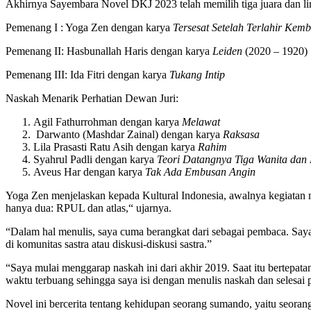
Akhirnya Sayembara Novel DKJ 2023 telah memilih tiga juara dan lim
Pemenang I : Yoga Zen dengan karya
Tersesat Setelah Terlahir Kemb
Pemenang II: Hasbunallah Haris dengan karya
Leiden
(2020 – 1920)
Pemenang III: Ida Fitri dengan karya
Tukang Intip
Naskah Menarik Perhatian Dewan Juri:
Agil Fathurrohman dengan karya
Melawat
Darwanto (Mashdar Zainal) dengan karya
Raksasa
Lila Prasasti Ratu Asih dengan karya
Rahim
Syahrul Padli dengan karya
Teori Datangnya Tiga Wanita dan
Aveus Har dengan karya
Tak Ada Embusan Angin
Yoga Zen menjelaskan kepada Kultural Indonesia, awalnya kegiatan 
hanya dua: RPUL dan atlas,“ ujarnya.
“Dalam hal menulis, saya cuma berangkat dari sebagai pembaca. Saya 
di komunitas sastra atau diskusi-diskusi sastra.”
“Saya mulai menggarap naskah ini dari akhir 2019. Saat itu bertepa
waktu terbuang sehingga saya isi dengan menulis naskah dan selesai 
Novel ini bercerita tentang kehidupan seorang sumando, yaitu seoran