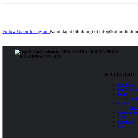
Follow Us on Instagram
Kami dapat dihubungi di info@kulturalindone
KATEGORI
Seni Rupa
Seni Pertun
Sastra
Festi
Budaya
Kultu
Kalender Bu
Profil
Broadcast
Kolom