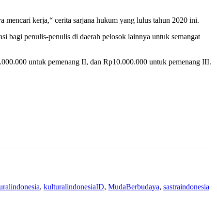
mencari kerja,“ cerita sarjana hukum yang lulus tahun 2020 ini.
i bagi penulis-penulis di daerah pelosok lainnya untuk semangat
000.000 untuk pemenang II, dan Rp10.000.000 untuk pemenang III.
uralindonesia
,
kulturalindonesiaID
,
MudaBerbudaya
,
sastraindonesia