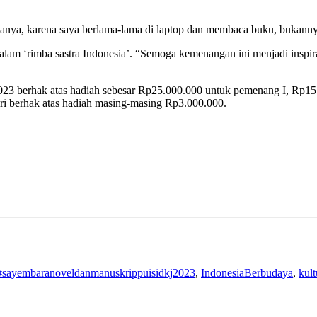
anya, karena saya berlama-lama di laptop dan membaca buku, bukannya 
m ‘rimba sastra Indonesia’. “Semoga kemenangan ini menjadi inspiras
3 berhak atas hadiah sebesar Rp25.000.000 untuk pemenang I, Rp15.
ri berhak atas hadiah masing-masing Rp3.000.000.
#sayembaranoveldanmanuskrippuisidkj2023
,
IndonesiaBerbudaya
,
kult