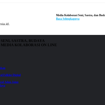
Media Kolaborasi Seni, Sastra, dan Bud
Baca Selengkapnya
sia.id.
SENI, SASTRA, BUDAYA
MEDIA KOLABORASI ON LINE
jukan
val Folklor Digital
ral Jalan-Jalan
daya