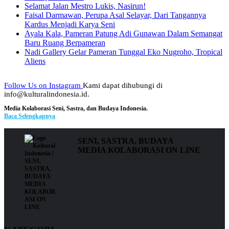
Selamat Jalan Mestro Lukis, Nasirun!
Faisal Darmawan, Perupa Asal Selayar, Dari Tangannya
Kardus Menjadi Karya Seni
Ayala Kala, Pameran Patung Adi Gunawan Dalam Semangat
Baru Ruang Berpameran
Nadi Gallery Gelar Pameran Tunggal Eko Nugroho, Tropical
Aliens
Follow Us on Instagram
Kami dapat dihubungi di
info@kulturalindonesia.id.
Media Kolaborasi Seni, Sastra, dan Budaya Indonesia.
Baca Selengkapnya
SENI, SASTRA, BUDAYA
MEDIA KOLABORASI ON LINE