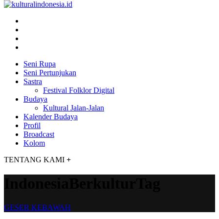
Seni Rupa
Seni Pertunjukan
Sastra
Festival Folklor Digital
Budaya
Kultural Jalan-Jalan
Kalender Budaya
Profil
Broadcast
Kolom
TENTANG KAMI
+
IndonesiaBerkulturTag
GESER KEBAWAH