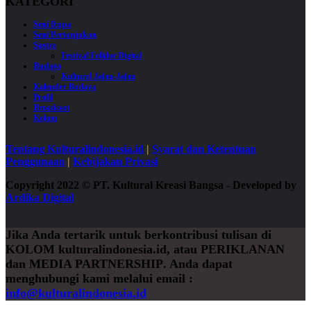
KATEGORI
Seni Rupa
Seni Pertunjukan
Sastra
Festival Folklor Digital
Budaya
Kultural Jalan-Jalan
Kalender Budaya
Profil
Broadcast
Kolom
Tentang Kulturalindonesia.id
|
Syarat dan Ketentuan
Penggunaan
|
Kebijakan Privasi
Copyright 2022
©
PT. Kultural Kreasi Bangsa - Developed by
Ardika Digital
Jika Anda tertarik untuk berkontribusi tulisan di
KOLOM
kulturalindonesia.id, atau
PERIKLANAN
dan
MEDIA PARTNERSHIP
. Anda dapat
menghubungi kami melalui email :
info@kulturalindonesia.id