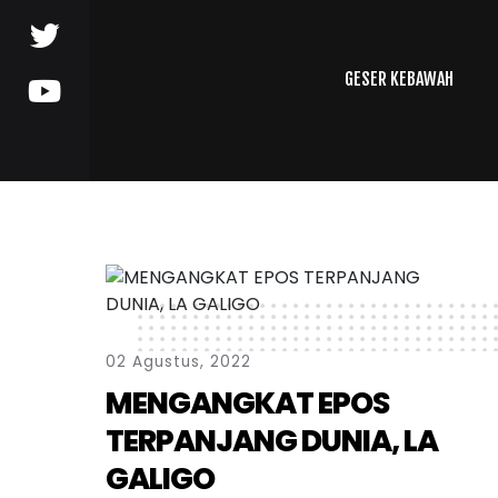
GESER KEBAWAH
0
2
A
g
u
s
t
u
s
,
2
0
2
2
M
E
N
G
A
N
G
K
A
T
E
P
O
S
T
E
R
P
A
N
J
A
N
G
D
U
N
I
A
,
L
A
G
A
L
I
G
O