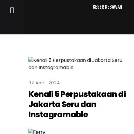
GESER KEBAWAH
0
2
A
p
r
i
l
,
2
0
2
4
K
e
n
a
l
i
5
P
e
r
p
u
s
t
a
k
a
a
n
d
i
J
a
k
a
r
t
a
S
e
r
u
d
a
n
I
n
s
t
a
g
r
a
m
a
b
l
e