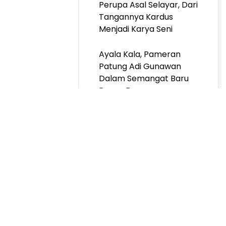
Perupa Asal Selayar, Dari
Tangannya Kardus
Menjadi Karya Seni
Ayala Kala, Pameran
Patung Adi Gunawan
Dalam Semangat Baru
Ruang Berpameran
Nadi Gallery Gelar
Pameran Tunggal Eko
Nugroho, Tropical Aliens