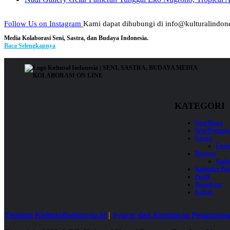
Follow Us on Instagram
Kami dapat dihubungi di info@kulturalindone
Media Kolaborasi Seni, Sastra, dan Budaya Indonesia.
Baca Selengkapnya
KATEGORI
Seni Rupa
Seni Pertun
Sastra
Festi
Budaya
Kultu
Kalender Bu
Profil
Broadcast
Kolom
Tentang Kulturalindonesia.id
|
Syarat dan Ketentuan Pengguna