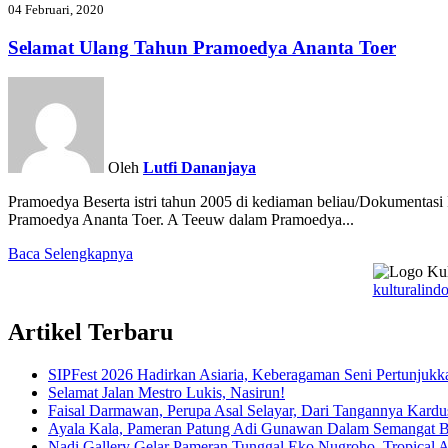
04 Februari, 2020
Selamat Ulang Tahun Pramoedya Ananta Toer
Oleh
Lutfi Dananjaya
Pramoedya Beserta istri tahun 2005 di kediaman beliau/Dokumentasi 
Pramoedya Ananta Toer. A Teeuw dalam Pramoedya...
Baca Selengkapnya
kulturalindo
Artikel Terbaru
SIPFest 2026 Hadirkan Asiaria, Keberagaman Seni Pertunjukk
Selamat Jalan Mestro Lukis, Nasirun!
Faisal Darmawan, Perupa Asal Selayar, Dari Tangannya Kardu
Ayala Kala, Pameran Patung Adi Gunawan Dalam Semangat 
Nadi Gallery Gelar Pameran Tunggal Eko Nugroho, Tropical A