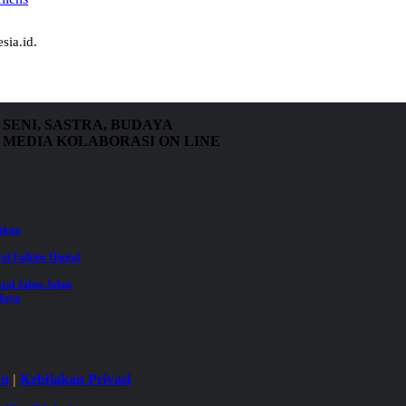
sia.id.
SENI, SASTRA, BUDAYA
MEDIA KOLABORASI ON LINE
jukan
val Folklor Digital
ral Jalan-Jalan
daya
an
|
Kebijakan Privasi