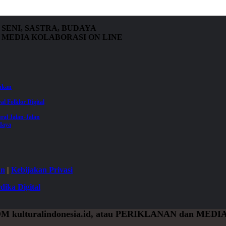
SENI, SASTRA, BUDAYA
MEDIA KOLABORASI ON LINE
jukan
val Folklor Digital
ral Jalan-Jalan
daya
an
|
Kebijakan Privasi
dika Digital
OM
kulturalindonesia.id, atau
PERIKLANAN
dan
MEDIA