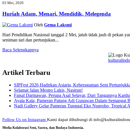
03 Mei, 2020
Huriah Adam, Menari, Mendidik, Melegenda
Oleh
Gema Laksmi
Hari Pendidikan Nasional tanggal 2 Mei, jatuh tidak jauh di pekan ya
seniman tari dan pertunjukan...
Baca Selengkapnya
kulturalindo
Artikel Terbaru
SIPFest 2026 Hadirkan Asiaria, Keberagaman Seni Pertunjukk
Selamat Jalan Mestro Lukis, Nasirun!
Faisal Darmawan, Perupa Asal Selayar, Dari Tangannya Kardu
Ayala Kala, Pameran Patung Adi Gunawan Dalam Semangat 
Nadi Gallery Gelar Pameran Tunggal Eko Nugroho, Tropical A
Follow Us on Instagram
Kami dapat dihubungi di info@kulturalindone
Media Kolaborasi Seni, Sastra, dan Budaya Indonesia.