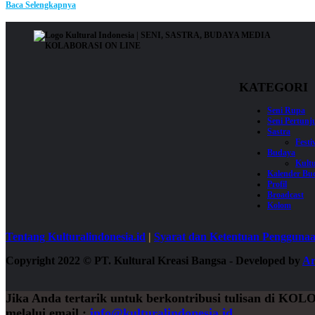
Baca Selengkapnya
KATEGORI
Seni Rupa
Seni Pertun
Sastra
Festi
Budaya
Kultu
Kalender Bu
Profil
Broadcast
Kolom
Tentang Kulturalindonesia.id
|
Syarat dan Ketentuan Pengguna
Copyright 2022
©
PT. Kultural Kreasi Bangsa - Developed by
Ar
Jika Anda tertarik untuk berkontribusi tulisan di
KOL
melalui email :
info@kulturalindonesia.id