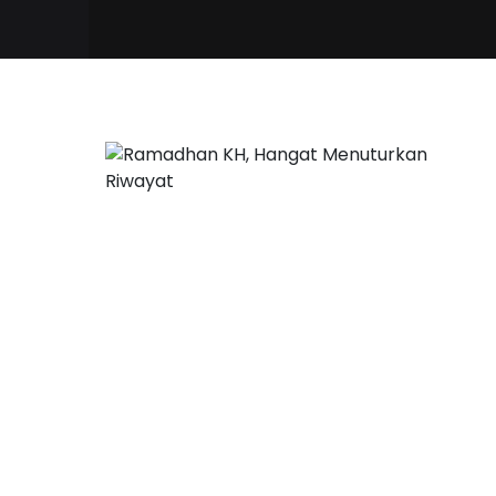
16 Maret, 2020
Ramadhan KH, Hangat
Menuturkan Riwayat
Oleh
Gema Laksmi