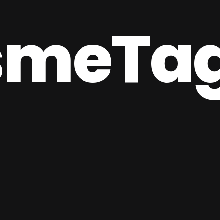
ismeTa