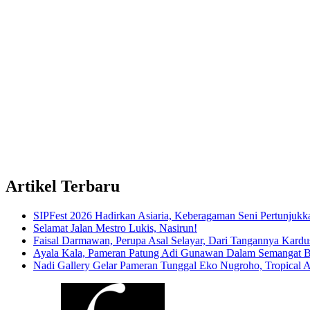
Artikel Terbaru
SIPFest 2026 Hadirkan Asiaria, Keberagaman Seni Pertunjukk
Selamat Jalan Mestro Lukis, Nasirun!
Faisal Darmawan, Perupa Asal Selayar, Dari Tangannya Kardu
Ayala Kala, Pameran Patung Adi Gunawan Dalam Semangat 
Nadi Gallery Gelar Pameran Tunggal Eko Nugroho, Tropical A