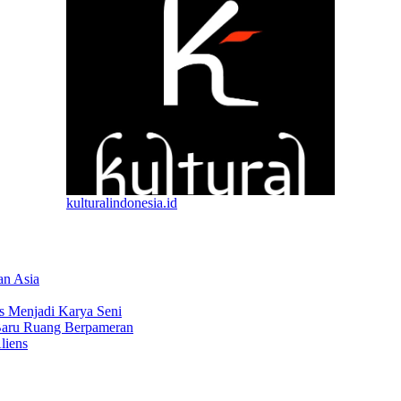
kulturalindonesia.id
an Asia
s Menjadi Karya Seni
Baru Ruang Berpameran
liens