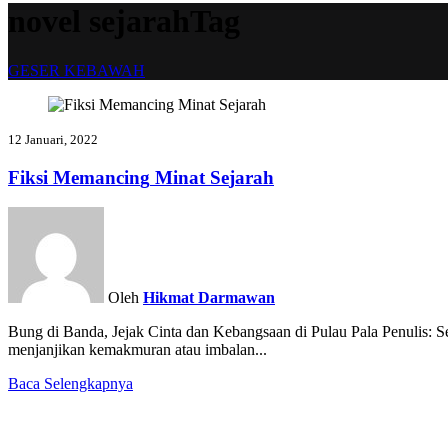
novel sejarahTag
GESER KEBAWAH
1
2
J
a
n
u
a
r
i
,
2
0
2
2
F
i
k
s
i
M
e
m
a
n
c
i
n
g
M
i
n
a
t
S
e
j
a
r
a
h
Oleh
Hikmat Darmawan
Bung di Banda, Jejak Cinta dan Kebangsaan di Pulau Pala Penulis: S
menjanjikan kemakmuran atau imbalan...
Baca Selengkapnya