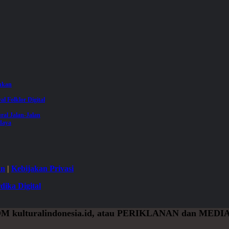
jukan
val Folklor Digital
ral Jalan-Jalan
daya
an
|
Kebijakan Privasi
dika Digital
OM
kulturalindonesia.id, atau
PERIKLANAN
dan
MEDIA