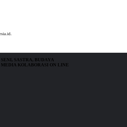
sia.id.
SENI, SASTRA, BUDAYA
MEDIA KOLABORASI ON LINE