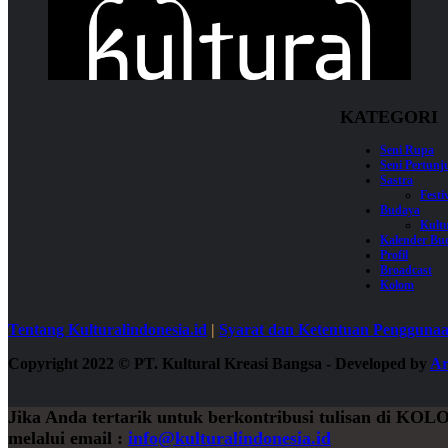
KATEGORI
Seni Rupa
Seni Pertun
Sastra
Festi
Budaya
Kultu
Kalender Bu
Profil
Broadcast
Kolom
Tentang Kulturalindonesia.id
|
Syarat dan Ketentuan Pengguna
Copyright 2022
©
PT. Kultural Kreasi Bangsa - Developed by
Ar
Jika Anda tertarik untuk berkontribusi tulisan di
KOL
melalui email :
info@kulturalindonesia.id