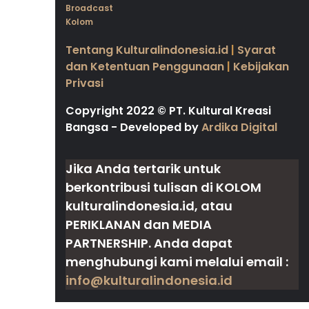
Broadcast
Kolom
Tentang Kulturalindonesia.id
|
Syarat
dan Ketentuan Penggunaan
|
Kebijakan
Privasi
Copyright 2022
©
PT. Kultural Kreasi
Bangsa - Developed by
Ardika Digital
Jika Anda tertarik untuk
berkontribusi tulisan di
KOLOM
kulturalindonesia.id, atau
PERIKLANAN
dan
MEDIA
PARTNERSHIP
. Anda dapat
menghubungi kami melalui email :
info@kulturalindonesia.id