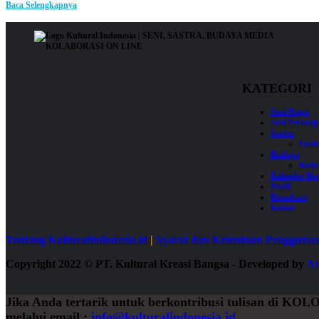
Baca Selengkapnya
KATEGORI
Seni Rupa
Seni Pertun
Sastra
Festi
Budaya
Kultu
Kalender Bu
Profil
Broadcast
Kolom
Tentang Kulturalindonesia.id
|
Syarat dan Ketentuan Pengguna
Copyright 2022
©
PT. Kultural Kreasi Bangsa - Developed by
Ar
Jika Anda tertarik untuk berkontribusi tulisan di
KOL
melalui email :
info@kulturalindonesia.id