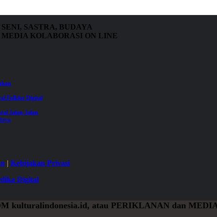
SENI, SASTRA, BUDAYA
MEDIA KOLABORASI ON LINE
jukan
val Folklor Digital
ral Jalan-Jalan
daya
an
|
Kebijakan Privasi
dika Digital
OM
kulturalindonesia.id, atau
PERIKLANAN
dan
MEDIA