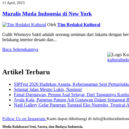
11 April, 2023
Muralis Muda Indonesia di New York
Oleh
Tim Redaksi Kultural
Galih Wismoyo Sakti adalah seorang seniman dari Jakarta dengan berb
belakang interior desain dan...
Baca Selengkapnya
kulturalindo
Artikel Terbaru
SIPFest 2026 Hadirkan Asiaria, Keberagaman Seni Pertunjukk
Selamat Jalan Mestro Lukis, Nasirun!
Faisal Darmawan, Perupa Asal Selayar, Dari Tangannya Kardu
Ayala Kala, Pameran Patung Adi Gunawan Dalam Semangat 
Nadi Gallery Gelar Pameran Tunggal Eko Nugroho, Tropical A
Follow Us on Instagram
Kami dapat dihubungi di info@kulturalindone
Media Kolaborasi Seni, Sastra, dan Budaya Indonesia.