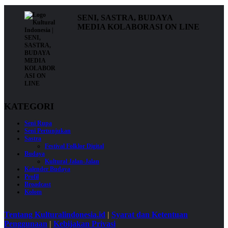
SENI, SASTRA, BUDAYA
MEDIA KOLABORASI ON LINE
KATEGORI
Seni Rupa
Seni Pertunjukan
Sastra
Festival Folklor Digital
Budaya
Kultural Jalan-Jalan
Kalender Budaya
Profil
Broadcast
Kolom
Tentang Kulturalindonesia.id
|
Syarat dan Ketentuan
Penggunaan
|
Kebijakan Privasi