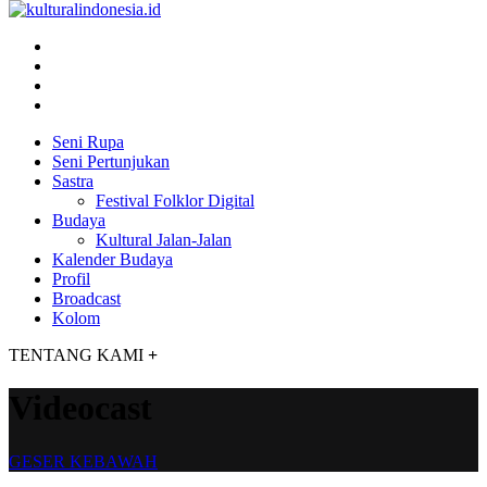
Seni Rupa
Seni Pertunjukan
Sastra
Festival Folklor Digital
Budaya
Kultural Jalan-Jalan
Kalender Budaya
Profil
Broadcast
Kolom
TENTANG KAMI
+
Videocast
GESER KEBAWAH