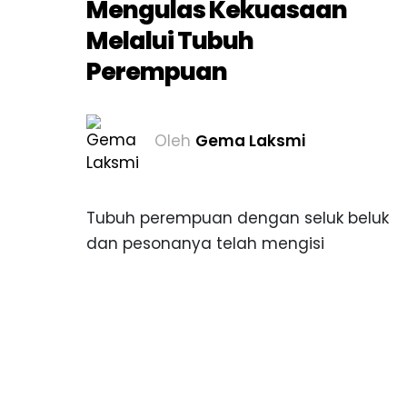
Mengulas Kekuasaan
Melalui Tubuh
Perempuan
Oleh
Gema Laksmi
Tubuh perempuan dengan seluk beluk
dan pesonanya telah mengisi
khasanah seni sejak lama. Ia selalu
ada dan selalu mengalami
perubahan dari masa ke masa. Dalam
rentang masa berabad-abad, para
seniman memainkan peran dalam
mempelajari dan...