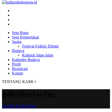
Seni Rupa
Seni Pertunjukan
Sastra
Festival Folklor Digital
Budaya
Kultural Jalan-Jalan
Kalender Budaya
Profil
Broadcast
Kolom
TENTANG KAMI
+
galerikertasTag
GESER KEBAWAH