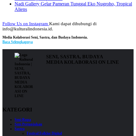
Nadi Gallery Gelar Pameran Tunggal Eko Nugroho, Tropical
Aliens
Follow Us on Instagram
Kami dapat dihubungi di
info@kulturalindonesia.id.
Media Kolaborasi Seni, Sastra, dan Budaya Indonesia.
Baca Selengkapnya
SENI, SASTRA, BUDAYA
MEDIA KOLABORASI ON LINE
KATEGORI
Seni Rupa
Seni Pertunjukan
Sastra
Festival Folklor Digital