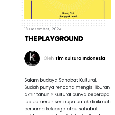
1
8
D
e
s
e
m
b
e
r
,
2
0
2
4
T
H
E
P
L
A
Y
G
R
O
U
N
D
Oleh
Tim KulturalIndonesia
Salam budaya Sahabat Kultural.
Sudah punya rencana mengisi liburan
akhir tahun ? Kultural punya beberapa
ide pameran seni rupa untuk dinikmati
bersama keluarga atau sahabat