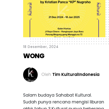
1
8
D
e
s
e
m
b
e
r
,
2
0
2
4
W
O
N
G
Oleh
Tim KulturalIndonesia
Salam budaya Sahabat Kultural.
Sudah punya rencana mengisi liburan
akhir tahun ? Kultural punya beberapa