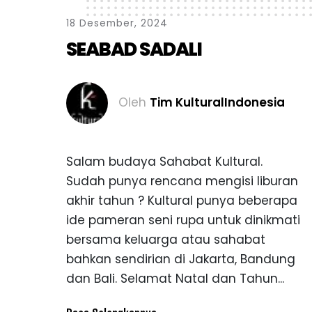
1
8
D
e
s
e
m
b
e
r
,
2
0
2
4
S
E
A
B
A
D
S
A
D
A
L
I
Oleh
Tim KulturalIndonesia
Salam budaya Sahabat Kultural.
Sudah punya rencana mengisi liburan
akhir tahun ? Kultural punya beberapa
ide pameran seni rupa untuk dinikmati
bersama keluarga atau sahabat
bahkan sendirian di Jakarta, Bandung
dan Bali. Selamat Natal dan Tahun...