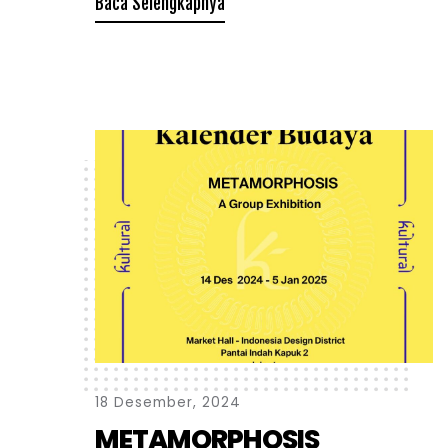
Baca Selengkapnya
1
8
D
e
s
e
m
b
e
r
,
2
0
2
4
M
E
T
A
M
O
R
P
H
O
S
I
S