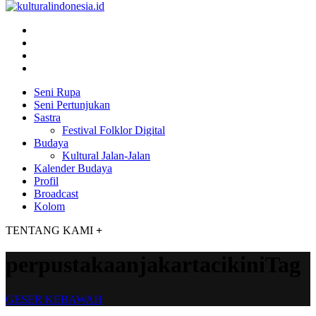
Seni Rupa
Seni Pertunjukan
Sastra
Festival Folklor Digital
Budaya
Kultural Jalan-Jalan
Kalender Budaya
Profil
Broadcast
Kolom
TENTANG KAMI
+
perpustakaanjakartacikiniTag
GESER KEBAWAH