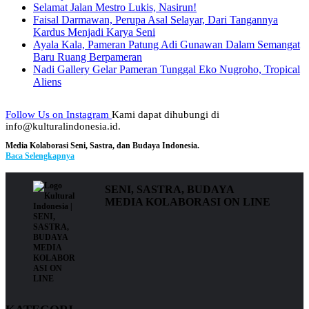
Selamat Jalan Mestro Lukis, Nasirun!
Faisal Darmawan, Perupa Asal Selayar, Dari Tangannya
Kardus Menjadi Karya Seni
Ayala Kala, Pameran Patung Adi Gunawan Dalam Semangat
Baru Ruang Berpameran
Nadi Gallery Gelar Pameran Tunggal Eko Nugroho, Tropical
Aliens
Follow Us on Instagram
Kami dapat dihubungi di
info@kulturalindonesia.id.
Media Kolaborasi Seni, Sastra, dan Budaya Indonesia.
Baca Selengkapnya
SENI, SASTRA, BUDAYA
MEDIA KOLABORASI ON LINE