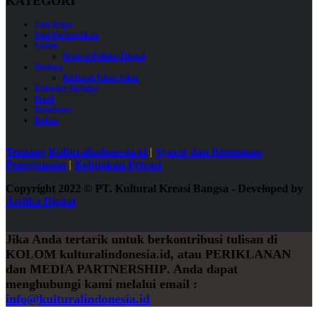
KATEGORI
Seni Rupa
Seni Pertunjukan
Sastra
Festival Folklor Digital
Budaya
Kultural Jalan-Jalan
Kalender Budaya
Profil
Broadcast
Kolom
Tentang Kulturalindonesia.id
|
Syarat dan Ketentuan
Penggunaan
|
Kebijakan Privasi
Copyright 2022
©
PT. Kultural Kreasi Bangsa - Developed by
Ardika Digital
Jika Anda tertarik untuk berkontribusi tulisan di
KOLOM
kulturalindonesia.id, atau
PERIKLANAN
dan
MEDIA PARTNERSHIP
. Anda dapat
menghubungi kami melalui email :
info@kulturalindonesia.id