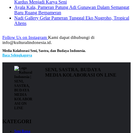
Kardus Menjadi Karya Seni
Ayala Kala, Pameran Patung Adi Gunawan Dalam Semangat
Baru Ruang Berpameran
Nadi Gallery Gelar Pameran Tunggal Eko Nugroho, Tropical
Aliens
Follow Us on Instagram
Kami dapat dihubungi di
info@kulturalindonesia.id.
Media Kolaborasi Seni, Sastra, dan Budaya Indonesia.
Baca Selengkapnya
SENI, SASTRA, BUDAYA
MEDIA KOLABORASI ON LINE
KATEGORI
Seni Rupa