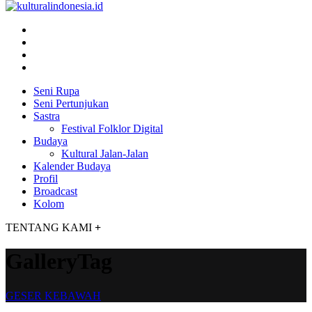
Seni Rupa
Seni Pertunjukan
Sastra
Festival Folklor Digital
Budaya
Kultural Jalan-Jalan
Kalender Budaya
Profil
Broadcast
Kolom
TENTANG KAMI
+
GalleryTag
GESER KEBAWAH