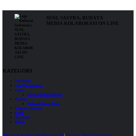
SENI, SASTRA, BUDAYA
MEDIA KOLABORASI ON LINE
KATEGORI
Seni Rupa
Seni Pertunjukan
Sastra
Festival Folklor Digital
Budaya
Kultural Jalan-Jalan
Kalender Budaya
Profil
Broadcast
Kolom
Tentang Kulturalindonesia.id
|
Syarat dan Ketentuan