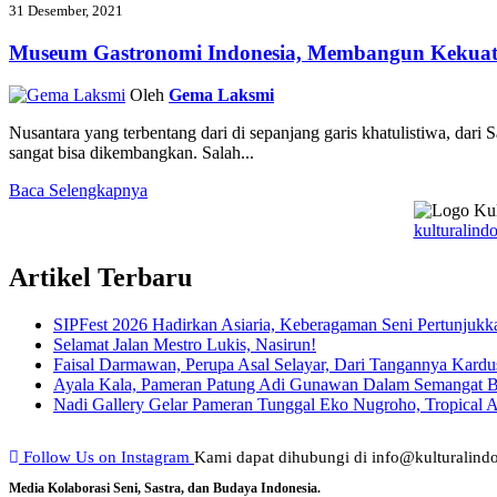
31 Desember, 2021
Museum Gastronomi Indonesia, Membangun Kekuat
Oleh
Gema Laksmi
Nusantara yang terbentang dari di sepanjang garis khatulistiwa, da
sangat bisa dikembangkan. Salah...
Baca Selengkapnya
kulturalindo
Artikel Terbaru
SIPFest 2026 Hadirkan Asiaria, Keberagaman Seni Pertunjukk
Selamat Jalan Mestro Lukis, Nasirun!
Faisal Darmawan, Perupa Asal Selayar, Dari Tangannya Kardu
Ayala Kala, Pameran Patung Adi Gunawan Dalam Semangat 
Nadi Gallery Gelar Pameran Tunggal Eko Nugroho, Tropical A
Follow Us on Instagram
Kami dapat dihubungi di info@kulturalindo
Media Kolaborasi Seni, Sastra, dan Budaya Indonesia.