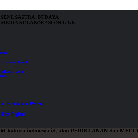
SENI, SASTRA, BUDAYA
MEDIA KOLABORASI ON LINE
jukan
val Folklor Digital
ral Jalan-Jalan
daya
an
|
Kebijakan Privasi
dika Digital
OM
kulturalindonesia.id, atau
PERIKLANAN
dan
MEDIA