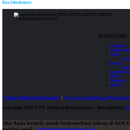
Baca Selengkapnya
KATEGORI
Seni Rupa
Seni Pertun
Sastra
Festi
Budaya
Kultu
Kalender Bu
Profil
Broadcast
Kolom
Tentang Kulturalindonesia.id
|
Syarat dan Ketentuan Pengguna
Copyright 2022
©
PT. Kultural Kreasi Bangsa - Developed by
Ar
Jika Anda tertarik untuk berkontribusi tulisan di
KOL
melalui email :
info@kulturalindonesia.id