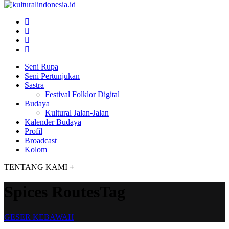
Seni Rupa
Seni Pertunjukan
Sastra
Festival Folklor Digital
Budaya
Kultural Jalan-Jalan
Kalender Budaya
Profil
Broadcast
Kolom
TENTANG KAMI
+
Spices RoutesTag
GESER KEBAWAH