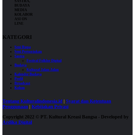
KATEGORI
Seni Rupa
Seni Pertunjukan
Sastra
Festival Folklor Digital
Budaya
Kultural Jalan-Jalan
Kalender Budaya
Profil
Broadcast
Kolom
Tentang Kulturalindonesia.id
|
Syarat dan Ketentuan
Penggunaan
|
Kebijakan Privasi
Copyright 2022
©
PT. Kultural Kreasi Bangsa - Developed by
Ardika Digital