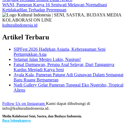
Navigasi
WANI, Pameran Karya 16 Seniwati Melawan Normalisasi
pos
Ketidakadilan Terhadap Perempuan
kulturalindonesia.id
Artikel Terbaru
SIPFest 2026 Hadirkan Asiaria, Keberagaman Seni
Pertunjukkan Asia
Selamat Jalan Mestro Lukis, Nasirun!
Faisal Darmawan, Perupa Asal Selayar, Dari Tangannya
Kardus Menjadi Karya Seni
Ayala Kala, Pameran Patung Adi Gunawan Dalam Semangat
Baru Ruang Berpameran
Nadi Gallery Gelar Pameran Tunggal Eko Nugroho, Tropical
Aliens
Follow Us on Instagram
Kami dapat dihubungi di
info@kulturalindonesia.id.
Media Kolaborasi Seni, Sastra, dan Budaya Indonesia.
Baca Selengkapnya