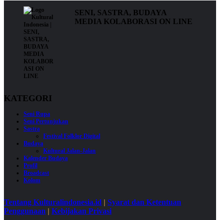
SENI, SASTRA, BUDAYA
MEDIA KOLABORASI ON LINE
KATEGORI
Seni Rupa
Seni Pertunjukan
Sastra
Festival Folklor Digital
Budaya
Kultural Jalan-Jalan
Kalender Budaya
Profil
Broadcast
Kolom
Tentang Kulturalindonesia.id
|
Syarat dan Ketentuan
Penggunaan
|
Kebijakan Privasi