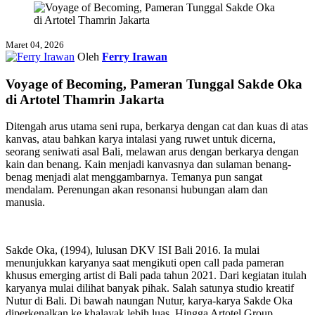
Maret 04, 2026
Oleh
Ferry Irawan
Voyage of Becoming, Pameran Tunggal Sakde Oka
di Artotel Thamrin Jakarta
Ditengah arus utama seni rupa, berkarya dengan cat dan kuas di atas
kanvas, atau bahkan karya intalasi yang ruwet untuk dicerna,
seorang seniwati asal Bali, melawan arus dengan berkarya dengan
kain dan benang. Kain menjadi kanvasnya dan sulaman benang-
benag menjadi alat menggambarnya. Temanya pun sangat
mendalam. Perenungan akan resonansi hubungan alam dan
manusia.
Sakde Oka, (1994), lulusan DKV ISI Bali 2016. Ia mulai
menunjukkan karyanya saat mengikuti open call pada pameran
khusus emerging artist di Bali pada tahun 2021. Dari kegiatan itulah
karyanya mulai dilihat banyak pihak. Salah satunya studio kreatif
Nutur di Bali. Di bawah naungan Nutur, karya-karya Sakde Oka
diperkenalkan ke khalayak lebih luas. Hingga Artotel Group