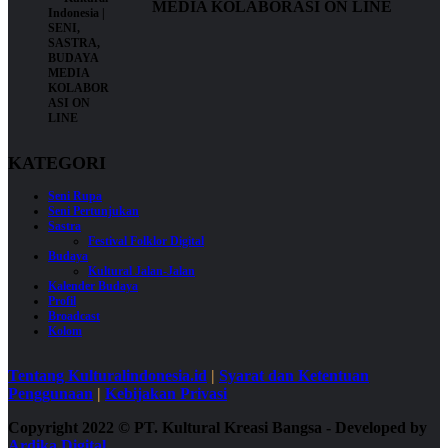
MEDIA KOLABORASI ON LINE
KATEGORI
Seni Rupa
Seni Pertunjukan
Sastra
Festival Folklor Digital
Budaya
Kultural Jalan-Jalan
Kalender Budaya
Profil
Broadcast
Kolom
Tentang Kulturalindonesia.id
|
Syarat dan Ketentuan
Penggunaan
|
Kebijakan Privasi
Copyright 2022
©
PT. Kultural Kreasi Bangsa - Developed by
Ardika Digital