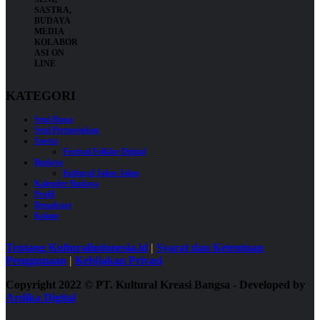
KATEGORI
Seni Rupa
Seni Pertunjukan
Sastra
Festival Folklor Digital
Budaya
Kultural Jalan-Jalan
Kalender Budaya
Profil
Broadcast
Kolom
Tentang Kulturalindonesia.id
|
Syarat dan Ketentuan
Penggunaan
|
Kebijakan Privasi
Copyright 2022
©
PT. Kultural Kreasi Bangsa - Developed by
Ardika Digital