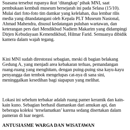
Suasana tersebut rupanya ikut ‘ditangkap’ pihak MNI, saat
pembukaan kembali museum bersejarah ini pada Selasa (15/10).
Mulai dari foto-foto tim damkar yang kelelahan, dua lembar rilis
media yang ditandatangani oleh Kepala PLT Museum Nasional,
Ahmad Mahendra, disusul kedatangan puluhan wartawan, dan
keterangan pers dari Mendikbud Nadiem Makarim yang didampingi
Dirjen Kebudayaan Kemendikbud, Hilmar Farid. Semuanya dibidik
kamera dalam wajah tegang.
Kini MNI sudah direstorasi sebagian, meski di bagian belakang
Gedung A, yang menjadi area kebakaran terluas, pemandangan
ruang-ruang yang menghitam, dengan puing-puing sisa kayu-kayu
penyangga dan tembok mengelupas cat-nya di sana sini,
meninggalkan kesedihan bagi siapapun yang melihat.
Lokasi ini sebelum terbakar adalah ruang pamer keramik dan kain-
kain kuno. Sebagian berhasil diamankan dari amukan api, dan
beberapa koleksi ‘terselamatkan’ karena sedang disertakan dalam
pameran di luar negeri.
ANTUSIASME WARGA DAN WISATAWAN