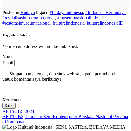
Posted in
Budaya
Tagged
#budayaindonesia
,
#IndonesiaBerbudaya
#revitalisasimuseumnasional
,
#museumnasionalindonesia
,
#restorasimuseumnasional
,
kulturalindonesia
,
kulturalindonesiaID
Tinggalkan Balasan
Your email address will not be published.
Name
Email
Simpan nama, email, dan situs web saya pada peramban ini
untuk komentar saya berikutnya.
Komentar
Kirim
Navigasi
ARTSUBS 2024
ARTSUBS, Pameran Seni Kontemporer Berskala Nasional Pertama
pos
di Surabaya