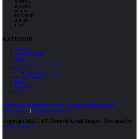
KATEGORI
Seni Rupa
Seni Pertunjukan
Sastra
Festival Folklor Digital
Budaya
Kultural Jalan-Jalan
Kalender Budaya
Profil
Broadcast
Kolom
Tentang Kulturalindonesia.id
|
Syarat dan Ketentuan
Penggunaan
|
Kebijakan Privasi
Copyright 2022
©
PT. Kultural Kreasi Bangsa - Developed by
Ardika Digital