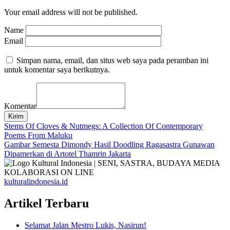
Your email address will not be published.
Name
Email
Simpan nama, email, dan situs web saya pada peramban ini
untuk komentar saya berikutnya.
Komentar
Kirim
Navigasi
Stems Of Cloves & Nutmegs: A Collection Of Contemporary
Poems From Maluku
pos
Gambar Semesta Dimondy Hasil Doodling Ragasastra Gunawan
Dipamerkan di Artotel Thamrin Jakarta
kulturalindonesia.id
Artikel Terbaru
Selamat Jalan Mestro Lukis, Nasirun!