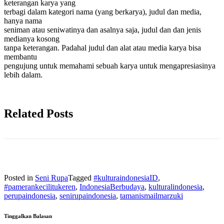
keterangan karya yang
terbagi dalam kategori nama (yang berkarya), judul dan media,
hanya nama
seniman atau seniwatinya dan asalnya saja, judul dan dan jenis
medianya kosong
tanpa keterangan. Padahal judul dan alat atau media karya bisa
membantu
pengujung untuk memahami sebuah karya untuk mengapresiasinya
lebih dalam.
Related Posts
Posted in
Seni Rupa
Tagged
#kulturaindonesiaID
,
#pamerankecilitukeren
,
IndonesiaBerbudaya
,
kulturalindonesia
,
perupaindonesia
,
senirupaindonesia
,
tamanismailmarzuki
Tinggalkan Balasan