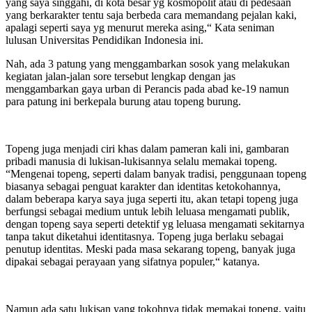
yang saya singgahi, di kota besar yg kosmopolit atau di pedesaan
yang berkarakter tentu saja berbeda cara memandang pejalan kaki,
apalagi seperti saya yg menurut mereka asing,“ Kata seniman
lulusan Universitas Pendidikan Indonesia ini.
Nah, ada 3 patung yang menggambarkan sosok yang melakukan
kegiatan jalan-jalan sore tersebut lengkap dengan jas
menggambarkan gaya urban di Perancis pada abad ke-19 namun
para patung ini berkepala burung atau topeng burung.
Topeng juga menjadi ciri khas dalam pameran kali ini, gambaran
pribadi manusia di lukisan-lukisannya selalu memakai topeng.
“Mengenai topeng, seperti dalam banyak tradisi, penggunaan topeng
biasanya sebagai penguat karakter dan identitas ketokohannya,
dalam beberapa karya saya juga seperti itu, akan tetapi topeng juga
berfungsi sebagai medium untuk lebih leluasa mengamati publik,
dengan topeng saya seperti detektif yg leluasa mengamati sekitarnya
tanpa takut diketahui identitasnya. Topeng juga berlaku sebagai
penutup identitas. Meski pada masa sekarang topeng, banyak juga
dipakai sebagai perayaan yang sifatnya populer,“ katanya.
Namun ada satu lukisan yang tokohnya tidak memakai topeng, yaitu