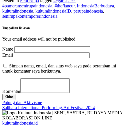
Posted in
Seni Rupa
Tagged
#cgartspace
,
#pameransenirupaindonesia
,
#theflaneur
,
IndonesiaBerbudaya
,
kulturalindonesia
,
kulturalindonesiaID
,
perupaindonesia
,
senirupakontemporerindonesia
Tinggalkan Balasan
Your email address will not be published.
Name
Email
Simpan nama, email, dan situs web saya pada peramban ini
untuk komentar saya berikutnya.
Komentar
Kirim
Navigasi
Patung dan Aktivisme
Salihara International Performing-Art Festival 2024
pos
kulturalindonesia.id