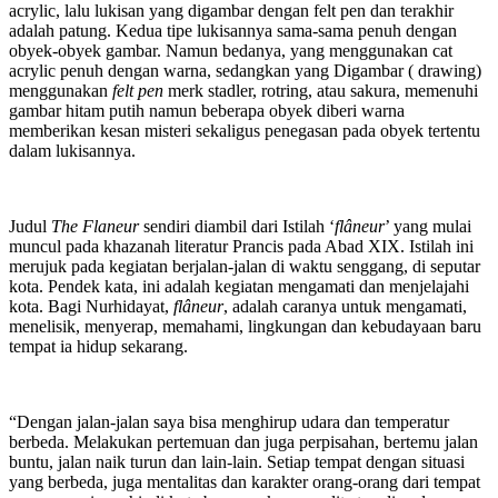
acrylic, lalu lukisan yang digambar dengan felt pen dan terakhir
adalah patung. Kedua tipe lukisannya sama-sama penuh dengan
obyek-obyek gambar. Namun bedanya, yang menggunakan cat
acrylic penuh dengan warna, sedangkan yang Digambar ( drawing)
menggunakan
felt pen
merk stadler, rotring, atau sakura, memenuhi
gambar hitam putih namun beberapa obyek diberi warna
memberikan kesan misteri sekaligus penegasan pada obyek tertentu
dalam lukisannya.
Judul
The Flaneur
sendiri diambil dari Istilah ‘
flâneur
’ yang mulai
muncul pada khazanah literatur Prancis pada Abad XIX. Istilah ini
merujuk pada kegiatan berjalan-jalan di waktu senggang, di seputar
kota. Pendek kata, ini adalah kegiatan mengamati dan menjelajahi
kota. Bagi Nurhidayat,
flâneur
, adalah caranya untuk mengamati,
menelisik, menyerap, memahami, lingkungan dan kebudayaan baru
tempat ia hidup sekarang.
“Dengan jalan-jalan saya bisa menghirup udara dan temperatur
berbeda. Melakukan pertemuan dan juga perpisahan, bertemu jalan
buntu, jalan naik turun dan lain-lain. Setiap tempat dengan situasi
yang berbeda, juga mentalitas dan karakter orang-orang dari tempat