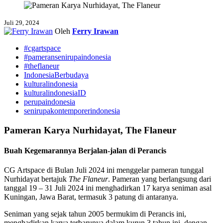
Juli 29, 2024
Oleh
Ferry Irawan
#cgartspace
#pameransenirupaindonesia
#theflaneur
IndonesiaBerbudaya
kulturalindonesia
kulturalindonesiaID
perupaindonesia
senirupakontemporerindonesia
Pameran Karya Nurhidayat, The Flaneur
Buah Kegemarannya Berjalan-jalan di Perancis
CG Artspace di Bulan Juli 2024 ini menggelar pameran tunggal
Nurhidayat bertajuk
The Flaneur
. Pameran yang berlangsung dari
tanggal 19 – 31 Juli 2024 ini menghadirkan 17 karya seniman asal
Kuningan, Jawa Barat, termasuk 3 patung di antaranya.
Seniman yang sejak tahun 2005 bermukim di Perancis ini,
menghadirkan karya terbarunya dalam kurun 3 tahun ini, dengan