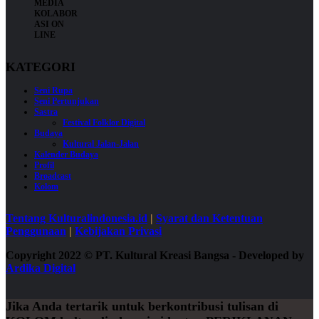
KATEGORI
Seni Rupa
Seni Pertunjukan
Sastra
Festival Folklor Digital
Budaya
Kultural Jalan-Jalan
Kalender Budaya
Profil
Broadcast
Kolom
Tentang Kulturalindonesia.id
|
Syarat dan Ketentuan
Penggunaan
|
Kebijakan Privasi
Copyright 2022
©
PT. Kultural Kreasi Bangsa - Developed by
Ardika Digital
Jika Anda tertarik untuk berkontribusi tulisan di