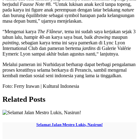
berjudul
Fausse Note
#8. “Untuk lukisan anak kecil tanpa topeng,
pada karya ini figure anak perempuan dengan latar belakang
nature
dan burung équilibriste sebagai symbol harapan pada kelangsungan
masa depan bumi,” ujarnya menjelaskan.
“Mengenai karya
The Flâneur
, tema ini sudah saya kerjakan sejak 3
tahun lalu, hampir 40-an karya saya buat, baik
drawing
maupun
painting
, sebagian karya tema ini saya pamerkan di Lync Lyon
International Club dan pameran bertema
jardins
di Galerie Valérie
Eymeric Lyon sampai akhir bulan agustus nanti,“ lanjutnya.
Melalui pameran ini Nurhidayat berharap dapat berbagi pengalaman
proses kreatifnya selama berkarya di Perancis, sambil mengenal
kembali medan sosial seni indonesia yang lama ia tinggalkan.
Foto: Ferry Irawan | Kultural Indonesia
Related Posts
Selamat Jalan Mestro Lukis, Nasirun!