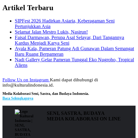
Artikel Terbaru
SIPFest 2026 Hadirkan Asiaria, Keberagaman Seni
Pertunjukkan Asia
Selamat Jalan Mestro Lukis, Nasirun!
Faisal Darmawan, Perupa Asal Selayar, Dari Tangannya
Kardus Menjadi Karya Seni
Ayala Kala, Pameran Patung Adi Gunawan Dalam Semangat
Baru Ruang Berpameran
Nadi Gallery Gelar Pameran Tunggal Eko Nugroho, Tropical
Aliens
Follow Us on Instagram
Kami dapat dihubungi di
info@kulturalindonesia.id.
Media Kolaborasi Seni, Sastra, dan Budaya Indonesia.
Baca Selengkapnya
SENI, SASTRA, BUDAYA
MEDIA KOLABORASI ON LINE