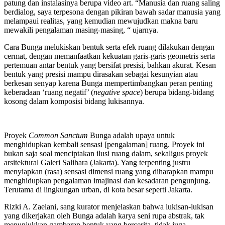
patung dan instalasinya berupa video art. “Manusia dan ruang saling
berdialog, saya terpesona dengan pikiran bawah sadar manusia yang
melampaui realitas, yang kemudian mewujudkan makna baru
mewakili pengalaman masing-masing, “ ujarnya.
Cara Bunga melukiskan bentuk serta efek ruang dilakukan dengan
cermat, dengan memanfaatkan kekuatan garis-garis geometris serta
pertemuan antar bentuk yang bersifat presisi, bahkan akurat. Kesan
bentuk yang presisi mampu dirasakan sebagai kesunyian atau
berkesan senyap karena Bunga mempertimbangkan peran penting
keberadaan ‘ruang negatif’ (
negative space
) berupa bidang-bidang
kosong dalam komposisi bidang lukisannya.
Proyek
Common Sanctum
Bunga adalah upaya untuk
menghidupkan kembali sensasi [pengalaman] ruang. Proyek ini
bukan saja soal menciptakan ilusi ruang dalam, sekaligus proyek
arsitektural Galeri Salihara (Jakarta). Yang terpenting justru
menyiapkan (rasa) sensasi dimensi ruang yang diharapkan mampu
menghidupkan pengalaman imajinasi dan kesadaran pengunjung.
Terutama di lingkungan urban, di kota besar seperti Jakarta.
Rizki A. Zaelani, sang kurator menjelaskan bahwa lukisan-lukisan
yang dikerjakan oleh Bunga adalah karya seni rupa abstrak, tak
menunjukkan gambaran bentuk yang bercerita, tidak juga