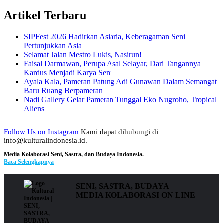
Artikel Terbaru
SIPFest 2026 Hadirkan Asiaria, Keberagaman Seni
Pertunjukkan Asia
Selamat Jalan Mestro Lukis, Nasirun!
Faisal Darmawan, Perupa Asal Selayar, Dari Tangannya
Kardus Menjadi Karya Seni
Ayala Kala, Pameran Patung Adi Gunawan Dalam Semangat
Baru Ruang Berpameran
Nadi Gallery Gelar Pameran Tunggal Eko Nugroho, Tropical
Aliens
Follow Us on Instagram
Kami dapat dihubungi di
info@kulturalindonesia.id.
Media Kolaborasi Seni, Sastra, dan Budaya Indonesia.
Baca Selengkapnya
SENI, SASTRA, BUDAYA
MEDIA KOLABORASI ON LINE