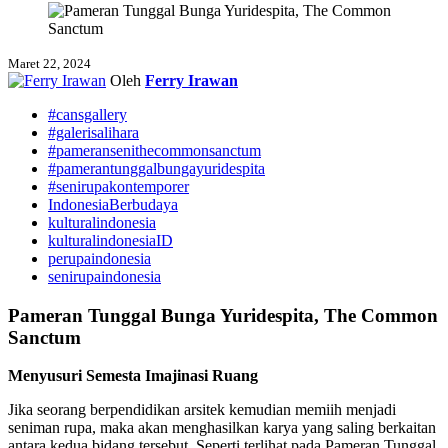
Maret 22, 2024
Oleh
Ferry Irawan
#cansgallery
#galerisalihara
#pameransenithecommonsanctum
#pamerantunggalbungayuridespita
#senirupakontemporer
IndonesiaBerbudaya
kulturalindonesia
kulturalindonesiaID
perupaindonesia
senirupaindonesia
Pameran Tunggal Bunga Yuridespita, The Common
Sanctum
Menyusuri Semesta Imajinasi Ruang
Jika seorang berpendidikan arsitek kemudian memiih menjadi
seniman rupa, maka akan menghasilkan karya yang saling berkaitan
antara kedua bidang tersebut. Seperti terlihat pada Pameran Tunggal