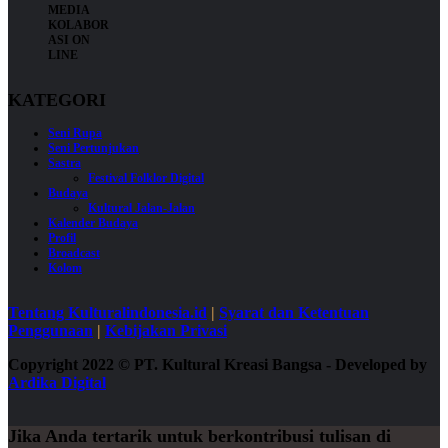
KATEGORI
Seni Rupa
Seni Pertunjukan
Sastra
Festival Folklor Digital
Budaya
Kultural Jalan-Jalan
Kalender Budaya
Profil
Broadcast
Kolom
Tentang Kulturalindonesia.id
|
Syarat dan Ketentuan
Penggunaan
|
Kebijakan Privasi
Copyright 2022
©
PT. Kultural Kreasi Bangsa - Developed by
Ardika Digital
Jika Anda tertarik untuk berkontribusi tulisan di