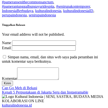
#pameransenithecommonsanctum
,
#pamerantunggalbungayuridespita
,
#senirupakontemporer
,
IndonesiaBerbudaya
,
kulturalindonesia
,
kulturalindonesiaID
,
perupaindonesia
,
senirupaindonesia
Tinggalkan Balasan
Your email address will not be published.
Name
Email
Simpan nama, email, dan situs web saya pada peramban ini
untuk komentar saya berikutnya.
Komentar
Kirim
Navigasi
Cap Go Meh di Bekasi
Kenali 5 Perpustakaan di Jakarta Seru dan Instagramable
pos
kulturalindonesia.id