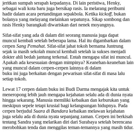
jeritkan sumpah serapah kepadanya. Di lain peristiwa, Henky,
sebagai wali kota baru juga bersikap rasis. Ia melarang peribumi
hadir dalam acara pertandingan sepakbola. Ketika
kickoff
, bukan
bolanya yang melayang melainkan sepatunya. Sikap sombong dan
rasis Henky barangkali diwariskan dari nenek moyangnya.
Sifat-sifat yang ada di dalam diri seorang manusia juga dapat
muncul kembali setelah beberapa lama. Hal itu digambarkan dalam
cerpen
Sang Pemahat
. Sifat-sifat jahat tokoh bernama Juntrung
sejak ia masih sekolah muncul kembali setelah ia sukses menjadi
dokter ahli bedah jantung terkenal. Entah mengapa sifat ini muncul.
Apakah ada kesesuaian dengan mimpinya? Keanehan-keanehan lain
yang muncul dalam cerpen-cerpen lainnya di dalam
buku ini juga berkaitan dengan pewarisan sifat-sifat di masa lalu
setiap tokoh.
Lewat 17 cerpen dalam buku ini Budi Darma mengajak kita untuk
meneropong lebih jauh mengapa kejahatan selalu ada di dunia nyata
hingga sekarang. Manusia memiliki kebaikan dan keburukan yang
meskipun sepele tetapi krusial bagi kelangsungan hidupnya. Pada
cerpen berjudul
Suara di Bandara
kebaikan melawan kejahatan
juga selalu ada di dunia nyata sepanjang zaman. Cerpen ini berkisah
tentang Sandra yang melarikan diri dari Surabaya setelah berencana
merobohkan tenda dan menggilas teman-temannya yang masih tidur.