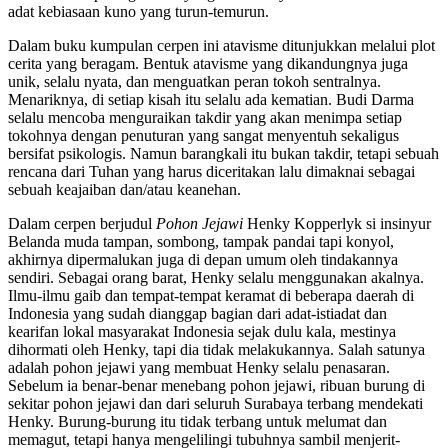
adat kebiasaan kuno yang turun-temurun.
Dalam buku kumpulan cerpen ini atavisme ditunjukkan melalui plot
cerita yang beragam. Bentuk atavisme yang dikandungnya juga
unik, selalu nyata, dan menguatkan peran tokoh sentralnya.
Menariknya, di setiap kisah itu selalu ada kematian. Budi Darma
selalu mencoba menguraikan takdir yang akan menimpa setiap
tokohnya dengan penuturan yang sangat menyentuh sekaligus
bersifat psikologis. Namun barangkali itu bukan takdir, tetapi sebuah
rencana dari Tuhan yang harus diceritakan lalu dimaknai sebagai
sebuah keajaiban dan/atau keanehan.
Dalam cerpen berjudul
Pohon Jejawi
Henky Kopperlyk si insinyur
Belanda muda tampan, sombong, tampak pandai tapi konyol,
akhirnya dipermalukan juga di depan umum oleh tindakannya
sendiri. Sebagai orang barat, Henky selalu menggunakan akalnya.
Ilmu-ilmu gaib dan tempat-tempat keramat di beberapa daerah di
Indonesia yang sudah dianggap bagian dari adat-istiadat dan
kearifan lokal masyarakat Indonesia sejak dulu kala, mestinya
dihormati oleh Henky, tapi dia tidak melakukannya. Salah satunya
adalah pohon jejawi yang membuat Henky selalu penasaran.
Sebelum ia benar-benar menebang pohon jejawi, ribuan burung di
sekitar pohon jejawi dan dari seluruh Surabaya terbang mendekati
Henky. Burung-burung itu tidak terbang untuk melumat dan
memagut, tetapi hanya mengelilingi tubuhnya sambil menjerit-