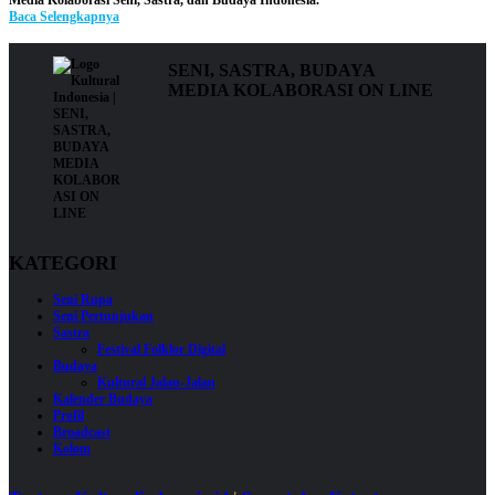
Baca Selengkapnya
SENI, SASTRA, BUDAYA
MEDIA KOLABORASI ON LINE
KATEGORI
Seni Rupa
Seni Pertunjukan
Sastra
Festival Folklor Digital
Budaya
Kultural Jalan-Jalan
Kalender Budaya
Profil
Broadcast
Kolom