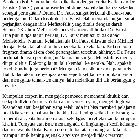
Apakah kisah Sandra hendak dikaitkan dengan cerita Kafka dan Dr.
Faustus (Faust) yang transendental-dimensional atau hanya sekedar
sebagai peringatan? Drama Dr. Faust sangat terkenal di abad-abad
pertengahan. Dalam kisah itu, Dr. Faust telah menandatangani surat
perjanjian dengan iblis Mefistofelis yang ditulis dengan darah.
Selama 23 tahun Mefistofelis bersedia menjadi budak Dr. Faust.
Dua puluh tiga tahun berlalu, Dr. Faust menjadi budak abadi
Mefistofelis. Namun, kejahatan ala Dr. Faust dilawan oleh Michael
dengan kekuatan abadi untuk menebarkan kebaikan. Pada sebuah
fragmen drama di era abad pertengahan tersebut, akhirnya Dr. Faust
bertobat dengan pertolongan “kekuatan surga.” Mefistofelis merasa
ditipu oleh si Doktor gila itu, lalu kembali ke neraka. Nah, apakah
tokoh Sandra juga bertobat? Mengapa ia masih bersama para turis
Baltik dan akan menyengsarakan seperti ketika merobohkan tenda
dan menggilas teman-temannya, lalu melarikan diri tak bertanggung
jawab?
Kumpulan cerpen ini mengajak pembaca memahami khuluk dari
setiap individu (manusia) dan alam semesta yang mengelilinginya.
Keanehan atau keajaiban yang selalu ada itu bisa memberi pelajaran
buat kita semua, bahwa ketika kita bisa hening setiap hari barang 3-
5 menit saja, kita bisa memaknai sekaligus merefleksikan kehidupan
kita ini. Ternyata atavisme memang ada di lingkungan kecil keluarga
dan masyarakat kita. Karena sesuatu hal atau barangkali kita tidak
mampu untuk hening sejenak, atavisme menjadi tidak teramati